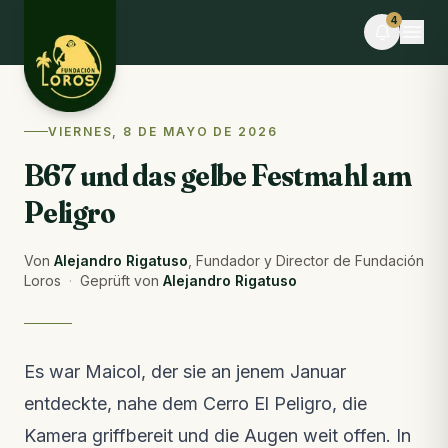
Skip to content
4
VERANSTALTUNG
VIERNES, 8 DE MAYO DE 2026
Desafío La Libertad × TEAMLEN
B67 und das gelbe Festmahl am
Noch 7 Tage · Begrenzte Plätze
Peligro
BLOG
Comederos para fauna silvestre: puente hacia la
libertad o imán hacia el peligro
Von
Alejandro Rigatuso
,
Fundador y Director de Fundación
Aus dem Blog · letzte Woche
Loros
·
Geprüft von
Alejandro Rigatuso
FELDNOTIZEN
Was diese Woche im Reservat passiert ist
Feldnotizen · vor 3 Wochen
Es war Maicol, der sie an jenem Januar
entdeckte, nahe dem Cerro El Peligro, die
VIDEO
Die Ara-Freilassung im Video
Kamera griffbereit und die Augen weit offen. In