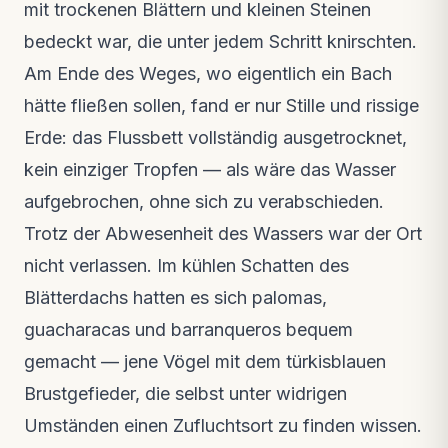
Was diese Woche im Reservat passiert ist
mit trockenen Blättern und kleinen Steinen
Feldnotizen · vor 2 Wochen
bedeckt war, die unter jedem Schritt knirschten.
VIDEO
Am Ende des Weges, wo eigentlich ein Bach
Die Ara-Freilassung im Video
hätte fließen sollen, fand er nur Stille und rissige
Neues Video · vor 3 Wochen
Erde: das Flussbett vollständig ausgetrocknet,
kein einziger Tropfen — als wäre das Wasser
aufgebrochen, ohne sich zu verabschieden.
Trotz der Abwesenheit des Wassers war der Ort
nicht verlassen. Im kühlen Schatten des
Blätterdachs hatten es sich palomas,
guacharacas und barranqueros bequem
gemacht — jene Vögel mit dem türkisblauen
Brustgefieder, die selbst unter widrigen
Umständen einen Zufluchtsort zu finden wissen.