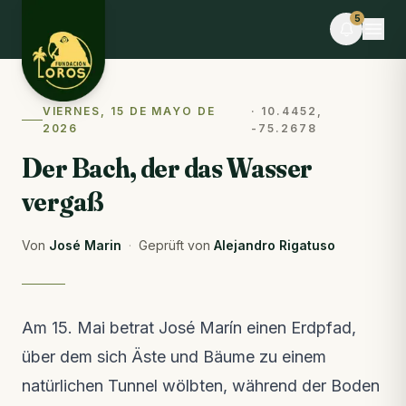
Skip to content
5
VIERNES, 15 DE MAYO DE
·
10.4452,
JETZT
2026
-75.2678
Adriana P. und 9 weitere machen gerade
Freiwilligenarbeit
Der Bach, der das Wasser
Du kannst auch helfen · spende Futter
vergaß
VERANSTALTUNG
Desafío La Libertad × TEAMLEN
Von
José Marin
·
Geprüft von
Alejandro Rigatuso
Noch 8 Tage · Begrenzte Plätze
BLOG
Comederos para fauna silvestre: puente hacia la
Am 15. Mai betrat José Marín einen Erdpfad,
libertad o imán hacia el peligro
Aus dem Blog · letzte Woche
über dem sich Äste und Bäume zu einem
natürlichen Tunnel wölbten, während der Boden
FELDNOTIZEN