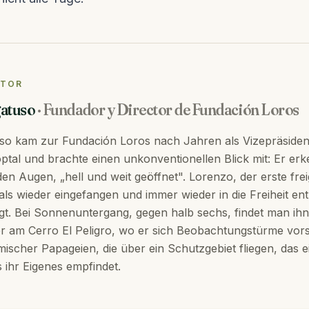
UTOR
gatuso
·
Fundador y Director de Fundación Loros
uso kam zur Fundación Loros nach Jahren als Vizepräsiden
ptal und brachte einen unkonventionellen Blick mit: Er er
den Augen, „hell und weit geöffnet". Lorenzo, der erste fre
s wieder eingefangen und immer wieder in die Freiheit ent
gt. Bei Sonnenuntergang, gegen halb sechs, findet man ih
r am Cerro El Peligro, wo er sich Beobachtungstürme vors
ischer Papageien, die über ein Schutzgebiet fliegen, das 
 ihr Eigenes empfindet.