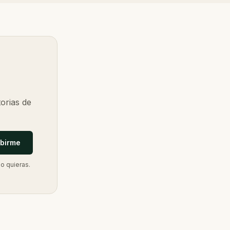
orias de
ibirme
o quieras.