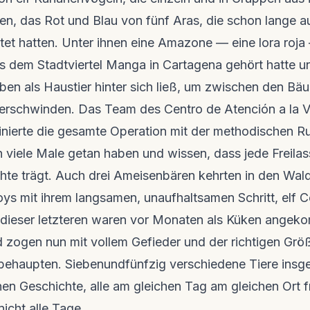
ehabilitieren: Protokolle,
die die täglichen Entsch
Ei
Interakt
unseres Wildkameranetzes.
nte und Ergebnisse,
wi
en, das Rot und Blau von fünf Aras, die schon lange a
Geoloka
Anfahrt
aftlich und verständlich.
Transparenz
echten 
Feldnotizen
t hatten. Unter ihnen eine Amazone — eine lora roja 
Lage, Anfahrt
Formale Daten, herunter
Das lebendige Register des Territoriums:
Besuchs im Re
Dokumente, Genehmigu
s dem Stadtviertel Manga in Cartagena gehört hatte u
Beobachtungen nahezu in Echtzeit von
Profit-Regeln.
Pflegern, Bauern, Gemeinschaft und
eben als Haustier hinter sich ließ, um zwischen den B
Besuchern.
verschwinden. Das Team des Centro de Atención a la Vi
nierte die gesamte Operation mit der methodischen Ru
 viele Male getan haben und wissen, dass jede Freilas
hte trägt. Auch drei Ameisenbären kehrten in den Wal
ys mit ihrem langsamen, unaufhaltsamen Schritt, elf C
 dieser letzteren waren vor Monaten als Küken angek
d zogen nun mit vollem Gefieder und der richtigen Grö
 behaupten. Siebenundfünfzig verschiedene Tiere insg
nen Geschichte, alle am gleichen Tag am gleichen Ort f
icht alle Tage.