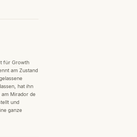
t für Growth
kennt am Zustand
igelassene
lassen, hat ihn
n am Mirador de
tellt und
eine ganze