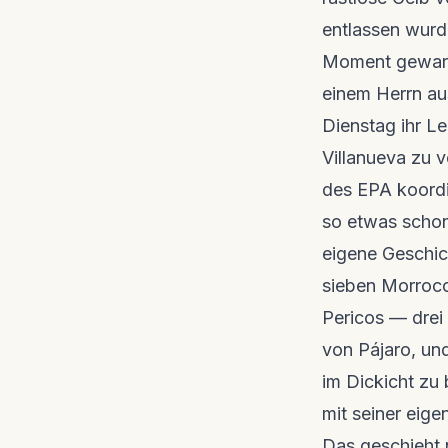
Wie wir r
Experime
entlassen wurd
wissensch
Moment gewarte
einem Herrn au
Dienstag ihr L
Villanueva zu 
des EPA koordi
so etwas schon
eigene Geschic
sieben Morroco
Pericos — drei
von Pájaro, un
im Dickicht zu
mit seiner eige
Das geschieht n