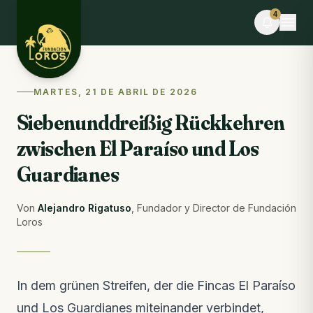
Skip to content
4
VERANSTALTUNG
MARTES, 21 DE ABRIL DE 2026
Desafío La Libertad × TEAMLEN
Siebenunddreißig Rückkehren
Noch 6 Tage · Begrenzte Plätze
zwischen El Paraíso und Los
FELDNOTIZEN
Was diese Woche im Reservat passiert ist
Guardianes
Feldnotizen · vor 2 Stunden
Von
Alejandro Rigatuso
,
Fundador y Director de Fundación
BLOG
Loros
Comederos para fauna silvestre: puente hacia la
libertad o imán hacia el peligro
Aus dem Blog · letzte Woche
In dem grünen Streifen, der die Fincas El Paraíso
VIDEO
Die Ara-Freilassung im Video
und Los Guardianes miteinander verbindet,