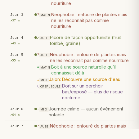
nourriture
Néophobie : entouré de plantes mais
Jour 3
?
MATIN
ne les reconnaît pas comme
↗
37 m
nourriture
Picore de façon opportuniste (fruit
Jour 4
✓
AUBE
tombé, graine)
↗
43 m
Néophobie : entouré de plantes mais
Jour 5
?
AUBE
ne les reconnaît pas comme nourriture
↗
55 m
Boit à une source naturelle qu’il
♦
MATIN
connaissait déjà
Jalon: Découvre une source d'eau
★
MIDI
Dort sur un perchoir
☾
CRÉPUSCULE
bas/exposé — plus de risque
nocturne
Journée calme — aucun événement
Jour 6
·
MIDI
notable
↗
64 m
Néophobie : entouré de plantes mais
Jour 7
?
AUBE
ne les reconnaît pas comme nourriture
↗
72 m