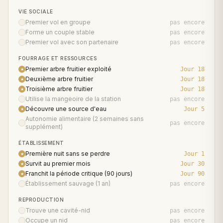
VIE SOCIALE
Premier vol en groupe
pas encore
★
Forme un couple stable
pas encore
★
Premier vol avec son partenaire
pas encore
★
FOURRAGE ET RESSOURCES
Premier arbre fruitier exploité
Jour 18
★
Deuxième arbre fruitier
Jour 18
★
Troisième arbre fruitier
Jour 18
★
Utilise la mangeoire de la station
pas encore
★
Découvre une source d'eau
Jour 5
★
Autonomie alimentaire (2 semaines sans
pas encore
★
supplément)
ÉTABLISSEMENT
Première nuit sans se perdre
Jour 1
★
Survit au premier mois
Jour 30
★
Franchit la période critique (90 jours)
Jour 90
★
Établissement sauvage (1 an)
pas encore
★
REPRODUCTION
Trouve une cavité-nid
pas encore
★
Occupe un nid
pas encore
★