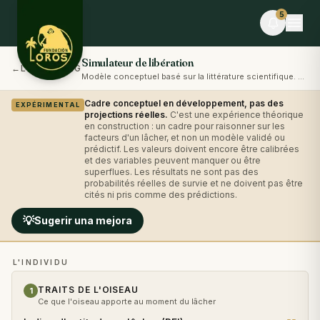
Skip to content
5
Simulateur de libération
←
LOROS.ORG
Modèle conceptuel basé sur la littérature scientifique. Non prédictif.
EN DIRECT
Cadre conceptuel en développement, pas des
EXPÉRIMENTAL
Adriana P. et 9 autres personnes font du
projections réelles
.
C'est une expérience théorique
bénévolat en ce moment
en construction : un cadre pour raisonner sur les
Toi aussi tu peux aider · donne des aliments
facteurs d'un lâcher, et non un modèle validé ou
prédictif. Les valeurs doivent encore être calibrées
et des variables peuvent manquer ou être
ÉVÉNEMENT
superflues. Les résultats ne sont pas des
Desafío La Libertad × TEAMLEN
probabilités réelles de survie et ne doivent pas être
cités ni pris comme des prédictions.
Dans 8 jours · Places limitées
💡
Sugerir una mejora
BLOG
Comederos para fauna silvestre: puente hacia la
libertad o imán hacia el peligro
L'INDIVIDU
Du blog · la semaine dernière
TRAITS DE L'OISEAU
1
Ce que l'oiseau apporte au moment du lâcher
NOTES DE TERRAIN