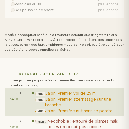
Pond des œufs
pas encore
★
Ses poussins éclosent
pas encore
★
Modèle conceptuel basé sur la littérature scientifique (Brightsmith et al.,
Sanz & Grajal, White et al., IUCN). Les probabilités reflètent des tendances
relatives, et non des taux empiriques mesurés. Ne doit pas être utilisé pour
des décisions opérationnelles de lâcher.
JOURNAL · JOUR PAR JOUR
Jour par jour jusqu'à la fin de l'année (les jours sans événements
sont condensés).
Jalon: Premier vol de 25 m
Jour 1
★
MIDI
Jalon: Premier atterrissage sur une
↗
25 m
★
MIDI
branche
Jalon: Première nuit sans se perdre
★
MIDI
Néophobie : entouré de plantes mais
Jour 2
?
MATIN
ne les reconnaît pas comme
↗
30 m