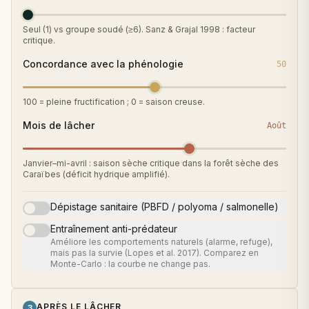
Seul (1) vs groupe soudé (≥6). Sanz & Grajal 1998 : facteur
critique.
Concordance avec la phénologie
50
100 = pleine fructification ; 0 = saison creuse.
Mois de lâcher
Août
Janvier–mi-avril : saison sèche critique dans la forêt sèche des
Caraïbes (déficit hydrique amplifié).
Dépistage sanitaire (PBFD / polyoma / salmonelle)
Entraînement anti-prédateur
Améliore les comportements naturels (alarme, refuge),
mais pas la survie (Lopes et al. 2017). Comparez en
Monte-Carlo : la courbe ne change pas.
APRÈS LE LÂCHER
3