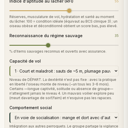
Indice d'aptitude au lâcher (RFI)
Ce qui s’est passé cette semaine dans la réserve
55
Notes de terrain · il y a 2 semaines
Réserves, musculature de vol, hydratation et santé au moment
VIDÉO
du lâcher. 100 = condition idéale (équivaut au BCS clinique 3) ; un
La libération des aras, en vidéo
oiseau obèse et déconditionné obtient un score bas, pas élevé.
Nouvelle vidéo · il y a 3 semaines
Reconnaissance du régime sauvage
35
% d'items sauvages reconnus et ouverts avec assurance.
Capacité de vol
Niveau de DÉPART. La dextérité n'est pas fixe : avec la pratique
en liberté l'oiseau monte de niveau (~un tous les 3-6 mois).
Certains —longue captivité, solitude ou absence de groupe—
n'atteignent jamais le niveau 4. Un mauvais voilier explore peu
(meurt davantage de soif/faim) et n'esquive pas les rapaces.
Comportement social
Intégration aux autres perroquets. Le groupe partage la vigilance