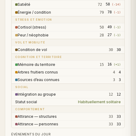
Satiété
58
72
(
-14
)
Énergie / condition
78
79
(
-1
)
STRESS ET ÉMOTION
Cortisol (stress)
49
50
(
-1
)
Peur / néophobie
27
28
(
-1
)
VOL ET MOBILITÉ
Condition de vol
30
30
COGNITION ET TERRITOIRE
Mémoire du territoire
16
15
(
+1
)
Arbres fruitiers connus
4
4
Sources d’eau connues
3
3
SOCIAL
Intégration au groupe
12
12
Statut social
Habituellement solitaire
COMPORTEMENT
Attirance — structures
33
33
Attirance — personnes
33
33
ÉVÉNEMENTS DU JOUR