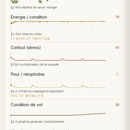
§2.4bis dépend de savoir manger
Énergie / condition
78
§2.4bis réserves utiles
STRESS ET ÉMOTION
Cortisol (stress)
49
§3·§4 multiplicateur de la cascade
Peur / néophobie
27
§4.2 inhibe fourrageage et exploration
VOL ET MOBILITÉ
Condition de vol
30
§2.4 atrophie pectorale / entraînement