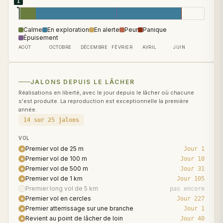
1
Calme
En exploration
En alerte
Peur
Panique
Épuisement
AOÛT
OCTOBRE
DÉCEMBRE
FÉVRIER
AVRIL
JUIN
JALONS DEPUIS LE LÂCHER
Réalisations en liberté, avec le jour depuis le lâcher où chacune
s'est produite. La reproduction est exceptionnelle la première
année.
14 sur 25 jalons
VOL
Premier vol de 25 m
Jour 1
★
Premier vol de 100 m
Jour 10
★
Premier vol de 500 m
Jour 31
★
Premier vol de 1 km
Jour 105
★
Premier long vol de 5 km
pas encore
★
Premier vol en cercles
Jour 227
★
Premier atterrissage sur une branche
Jour 1
★
Revient au point de lâcher de loin
Jour 40
★