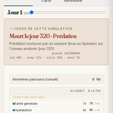
Carlo
sensibilité
Jour
1
/
320
ISSUE DE CETTE SIMULATION
Meurt le jour 320 · Prédation
Prédation nocturne par un serpent (boa ou Spilotes) sur
l'oiseau endormi (jour 320)
graine 142286856
ind
46
% · prep
11
% · sitio
50
% · post
5
%
0
km
Kilomètres parcourus (cumulé)
AU DÉBUT
À LA FIN
CONDITION PHYSIQUE
Santé générale
78
76
(
+2
)
Hydratation
80
86
(
-6
)