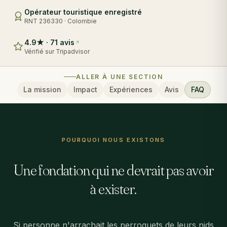
Opérateur touristique enregistré
RNT 236330 · Colombie
4.9★ · 71 avis
Vérifié sur Tripadvisor
ALLER À UNE SECTION
La mission
Impact
Expériences
Avis
FAQ
POURQUOI NOUS EXISTONS
Une fondation qui ne devrait pas avoir
à exister.
Si personne n'arrachait les perroquets de leurs nids