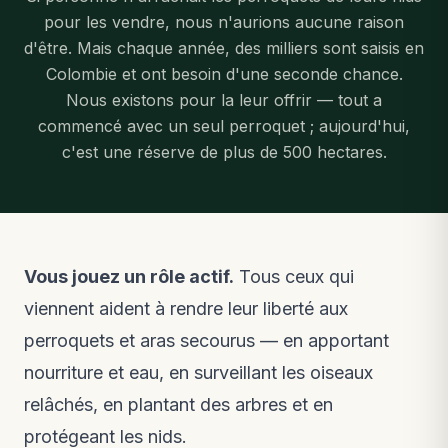
pour les vendre, nous n'aurions aucune raison
d'être. Mais chaque année, des milliers sont saisis en
Colombie et ont besoin d'une seconde chance.
Nous existons pour la leur offrir — tout a
commencé avec un seul perroquet ; aujourd'hui,
c'est une réserve de plus de 500 hectares.
Vous jouez un rôle actif.
Tous ceux qui
viennent aident à rendre leur liberté aux
perroquets et aras secourus — en apportant
nourriture et eau, en surveillant les oiseaux
relâchés, en plantant des arbres et en
protégeant les nids.