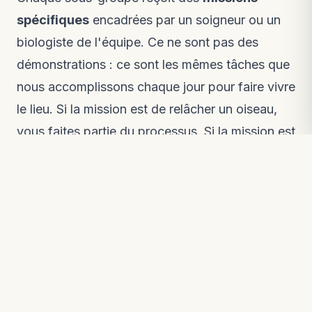
spécifiques
encadrées par un soigneur ou un
biologiste de l'équipe. Ce ne sont pas des
démonstrations : ce sont les mêmes tâches que
nous accomplissons chaque jour pour faire vivre
le lieu. Si la mission est de relâcher un oiseau,
vous faites partie du processus. Si la mission est
de planter dix arbres, vous les plantez.
En fin de journée, un
bilan collectif
réunit tout
le monde : nous partageons ce que chaque
sous-groupe a appris et ce que l'équipe a
consigné sur la faune, la restauration ou la
sécurité. C'est là que le travail individuel devient
connaissance collective.