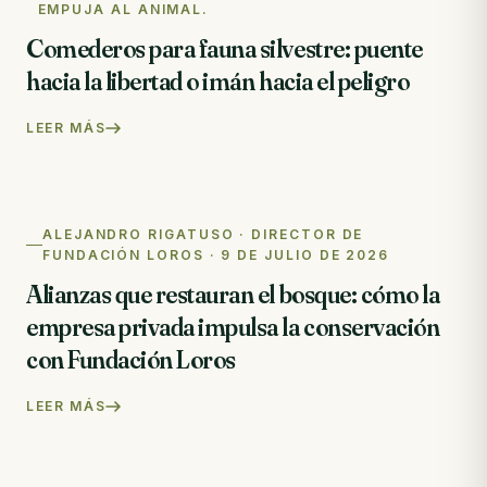
Cosa è successo questa settimana nella riserva
EMPUJA AL ANIMAL.
Note dal campo · 2 settimane fa
Comederos para fauna silvestre: puente
hacia la libertad o imán hacia el peligro
VIDEO
Il video della liberazione delle are
Nuovo video · 3 settimane fa
LEER MÁS
ALEJANDRO RIGATUSO · DIRECTOR DE
FUNDACIÓN LOROS · 9 DE JULIO DE 2026
Alianzas que restauran el bosque: cómo la
empresa privada impulsa la conservación
con Fundación Loros
LEER MÁS