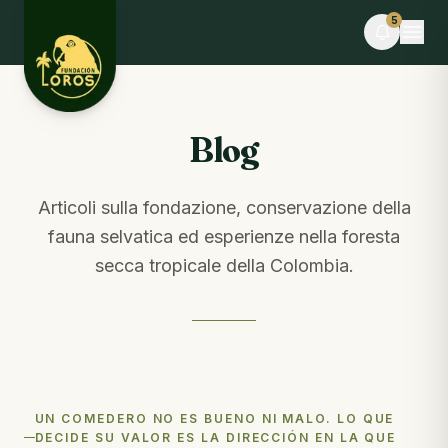
Skip to content
5
Blog
ORA
Blog
Adriana P. e altre 9 persone hanno fatto
volontariato oggi
Puoi aiutare anche tu · dona alimenti
Articoli sulla fondazione, conservazione della
fauna selvatica ed esperienze nella foresta
EVENTO
Desafío La Libertad × TEAMLEN
secca tropicale della Colombia.
Mancano 8 giorni · Posti limitati
BLOG
Comederos para fauna silvestre: puente hacia la
libertad o imán hacia el peligro
Dal blog · settimana scorsa
UN COMEDERO NO ES BUENO NI MALO. LO QUE
NOTE DAL CAMPO
DECIDE SU VALOR ES LA DIRECCIÓN EN LA QUE