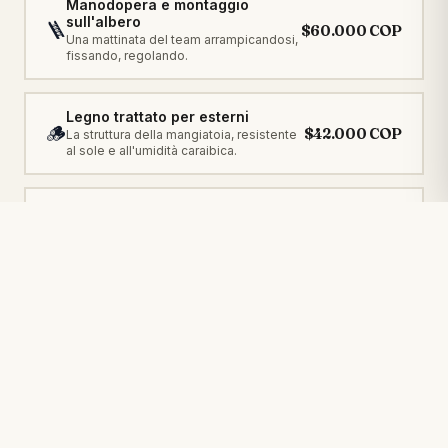
Manodopera e montaggio
sull'albero
🪜
$60.000 COP
Una mattinata del team arrampicandosi,
fissando, regolando.
Legno trattato per esterni
🪵
$42.000 COP
La struttura della mangiatoia, resistente
al sole e all'umidità caraibica.
Vassoio in acciaio inossidabile
🍽️
$30.000 COP
Dove si servono la papaya e i semi.
Non si ossida con la pioggia.
Catena zincata · 2 m
Permette di abbassare la mangiatoia due
⛓️
$15.000 COP
volte al giorno (mattina e pomeriggio) per
ricaricare la frutta.
Fermacavi in acciaio inossidabile
· 6 u
🔗
$15.000 COP