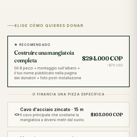
ELIGE CÓMO QUIERES DONAR
★
RECOMENDADO
Costruire una mangiatoia
$294.000 COP
completa
~$79 USD
Gli 8 pezzi + montaggio sull'albero +
il tuo nome pubblicato nella pagina
dei donatori + foto post-installazione
O FINANCIA UNA PIEZA ESPECÍFICA
Cavo d'acciaio zincato · 15 m
🪢
$105.000 COP
Il cavo principale che sostiene la
mangiatoia a diversi metri dal suolo.