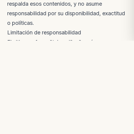
respalda esos contenidos, y no asume
responsabilidad por su disponibilidad, exactitud
o políticas.
Limitación de responsabilidad
El sitio se ofrece "tal cual" y "según
disponibilidad". No garantizamos disponibilidad
continua ni ausencia de errores. Hacemos
esfuerzos razonables por mantener la
información veraz y actualizada, pero no
asumimos responsabilidad por errores,
omisiones ni por daños derivados del uso del
sitio, salvo cuando la ley aplicable lo exija.
Privacidad
El tratamiento de datos personales se rige por