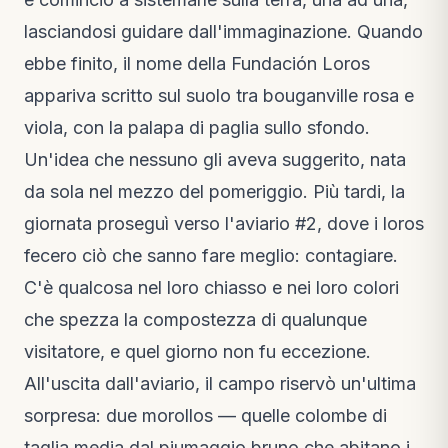
Cosa è successo questa settimana nella riserva
Note dal campo · 2 settimane fa
lasciandosi guidare dall'immaginazione. Quando
ebbe finito, il nome della Fundación Loros
VIDEO
Il video della liberazione delle are
appariva scritto sul suolo tra bouganville rosa e
Nuovo video · 3 settimane fa
viola, con la palapa di paglia sullo sfondo.
Un'idea che nessuno gli aveva suggerito, nata
da sola nel mezzo del pomeriggio. Più tardi, la
giornata proseguì verso l'aviario #2, dove i loros
fecero ciò che sanno fare meglio: contagiare.
C'è qualcosa nel loro chiasso e nei loro colori
che spezza la compostezza di qualunque
visitatore, e quel giorno non fu eccezione.
All'uscita dall'aviario, il campo riservò un'ultima
sorpresa: due morollos — quelle colombe di
taglia media dal piumaggio bruno che abitano i