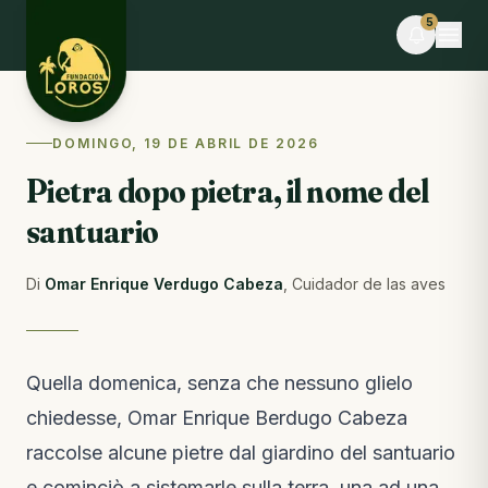
Skip to content
5
ORA
DOMINGO, 19 DE ABRIL DE 2026
Hillary C. e altre 15 persone stanno facendo
Pietra dopo pietra, il nome del
volontariato ora
Puoi aiutare anche tu · dona alimenti
santuario
EVENTO
Desafío La Libertad × TEAMLEN
Di
Omar Enrique Verdugo Cabeza
,
Cuidador de las aves
Mancano 9 giorni · Posti limitati
BLOG
Comederos para fauna silvestre: puente hacia la
Quella domenica, senza che nessuno glielo
libertad o imán hacia el peligro
chiedesse, Omar Enrique Berdugo Cabeza
Dal blog · 7 giorni fa
raccolse alcune pietre dal giardino del santuario
NOTE DAL CAMPO
e cominciò a sistemarle sulla terra, una ad una,