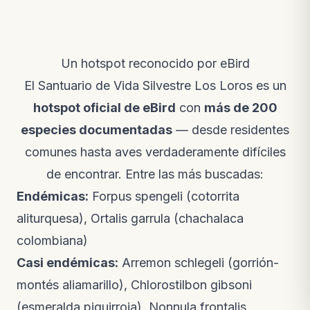
Un hotspot reconocido por eBird
El Santuario de Vida Silvestre Los Loros es un
hotspot oficial de eBird
con
más de 200
especies documentadas
— desde residentes
comunes hasta aves verdaderamente difíciles
de encontrar. Entre las más buscadas:
Endémicas:
Forpus spengeli
(cotorrita
aliturquesa),
Ortalis garrula
(chachalaca
colombiana)
Casi endémicas:
Arremon schlegeli
(gorrión-
montés aliamarillo),
Chlorostilbon gibsoni
(esmeralda piquirroja),
Nonnula frontalis