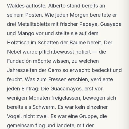
Was diese Woche im Reservat passiert ist
Waldes auflöste. Alberto stand bereits an
Feldnotizen · vor 2 Wochen
seinem Posten. Wie jeden Morgen bereitete er
VIDEO
drei Metalltabletts mit frischer Papaya, Guayaba
Die Ara-Freilassung im Video
Neues Video · vor 3 Wochen
und Mango vor und stellte sie auf dem
Holztisch im Schatten der Bäume bereit. Der
Nebel wurde pflichtbewusst notiert — die
Fundación möchte wissen, zu welchen
Jahreszeiten der Cerro so erwacht: bedeckt und
feucht. Was zum Fressen erschien, verdiente
jeden Eintrag: Die Guacamayos, erst vor
wenigen Monaten freigelassen, bewegen sich
bereits als Schwarm. Es war kein einzelner
Vogel, nicht zwei. Es war eine Gruppe, die
gemeinsam flog und landete, mit der