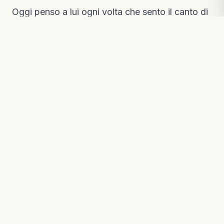
Oggi penso a lui ogni volta che sento il canto di
un'Amazona farinosa, e so che, in quell'altra
vita, il mio amato Cotorrín continua a gridare al
mondo che è vivo: "¡HOOOLA, MI
COTORRRIIIIIIIITA!". La sua memoria mi spinge
ad aprire la mano e lasciare che ogni uccello
trovi il proprio cielo.
Analisi e riflessioni da Fundación Loros
La storia di Cotorrín ci ricorda che, in un sistema
dove le risorse sono limitate, la decisione di
eutanasiare un animale gravemente malato può