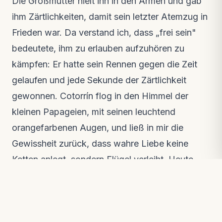
Die Großmutter hielt ihn in den Armen und gab
ihm Zärtlichkeiten, damit sein letzter Atemzug in
Frieden war. Da verstand ich, dass „frei sein"
bedeutete, ihm zu erlauben aufzuhören zu
kämpfen: Er hatte sein Rennen gegen die Zeit
gelaufen und jede Sekunde der Zärtlichkeit
gewonnen. Cotorrín flog in den Himmel der
kleinen Papageien, mit seinen leuchtend
orangefarbenen Augen, und ließ in mir die
Gewissheit zurück, dass wahre Liebe keine
Ketten anlegt, sondern Flügel verleiht. Heute
denke ich an ihn, jedes Mal wenn ich den Ruf
einer Amazona farinosa höre, und weiß, dass
mein geliebter Cotorrín in jenem anderen Leben