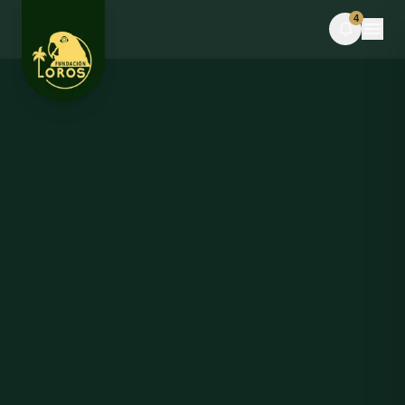
Skip to content
4
EVENTO
Desafío La Libertad × TEAMLEN
Mancano 11 giorni · Posti limitati
BLOG
Comederos para fauna silvestre: puente hacia la
libertad o imán hacia el peligro
Dal blog · 5 giorni fa
NOTE DAL CAMPO
Cosa è successo questa settimana nella riserva
Note dal campo · 2 settimane fa
VIDEO
Il video della liberazione delle are