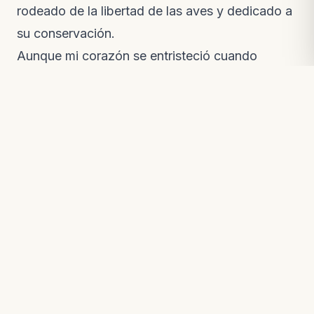
rodeado de la libertad de las aves y dedicado a
su conservación.
Aunque mi corazón se entristeció cuando
Pachita se fue por primera vez, su regreso con
otros de su especie me reveló una verdad
fundamental: la verdadera libertad para un
animal silvestre reside en su hábitat natural,
junto a sus congéneres. Verla interactuar con su
pareja, acicalándose mutuamente, escuchar sus
cantos en coro… fue una lección invaluable.
Pachita, mi
Pionus menstruus
, me legó
enseñanzas imborrables. Me mostró la
autenticidad de la amistad, la lealtad
incondicional de un ser vivo. Me enseñó a