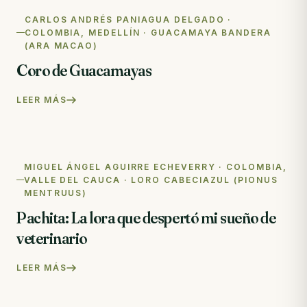
Lo que pasó esta semana en la reserva
Notas de campo · hace 2 semanas
CARLOS ANDRÉS PANIAGUA DELGADO ·
COLOMBIA, MEDELLÍN · GUACAMAYA BANDERA
(ARA MACAO)
VIDEO
El video de la liberación de las guacamayas
Coro de Guacamayas
Nuevo video · hace 3 semanas
LEER MÁS
MIGUEL ÁNGEL AGUIRRE ECHEVERRY · COLOMBIA,
VALLE DEL CAUCA · LORO CABECIAZUL (PIONUS
MENTRUUS)
Pachita: La lora que despertó mi sueño de
veterinario
LEER MÁS