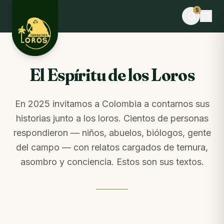
Skip to content
5
El Espíritu de los Loros
EN VIVO
El Espíritu de los Loros
Stephania F. está realizando el voluntariado
ahora
Tú también puedes ayudar · dona alimentos
En 2025 invitamos a Colombia a contarnos sus
historias junto a los loros. Cientos de personas
EVENTO
Desafío La Libertad × TEAMLEN
respondieron — niños, abuelos, biólogos, gente
Faltan 10 días · Cupos limitados
del campo — con relatos cargados de ternura,
asombro y conciencia. Estos son sus textos.
BLOG
Comederos para fauna silvestre: puente hacia la
libertad o imán hacia el peligro
Del blog · hace 5 días
NOTAS DE CAMPO