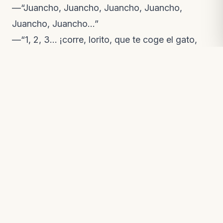
—“Juancho, Juancho, Juancho, Juancho,
Juancho, Juancho…”
—“1, 2, 3… ¡corre, lorito, que te coge el gato,
miau!”
pastora gritaba, se reía sola, bailaba y le
encantaba bañarse bajo el agua de la lluvia que
caía por el techo del patio donde dormía.
La mayor parte del tiempo, ella me esperaba
ansiosa en las tardes, pues sabía que al llegar
yo, podría salir de la jaula y jugar. Así que, antes
de entrar a la casa, gritaba su nombre desde la
calle para avisarle que ya había llegado… y la
algarabía que armaba ¡era tremenda! El poder
estar juntas tanto tiempo, todos los días,