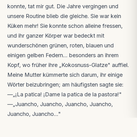
konnte, tat mir gut. Die Jahre vergingen und
unsere Routine blieb die gleiche. Sie war kein
Küken mehr! Sie konnte schon alleine fressen,
und ihr ganzer Körper war bedeckt mit
wunderschönen grünen, roten, blauen und
einigen gelben Federn… besonders an ihrem
Kopf, wo früher ihre „Kokosnuss-Glatze" auffiel.
Meine Mutter kümmerte sich darum, ihr einige
Wörter beizubringen; am häufigsten sagte sie:
—„¡La patica! ¡Dame la patica de la pastora!"
—„Juancho, Juancho, Juancho, Juancho,
Juancho, Juancho…"
—„1, 2, 3… ¡corre, lorito, que te coge el gato,
miau!"