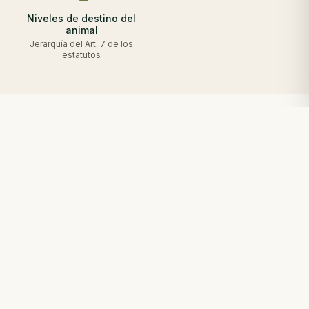
Niveles de destino del
animal
Jerarquía del Art. 7 de los
estatutos
Jerarquía de destino del animal
El artículo 7 de los estatutos define una
jerarquía de cuatro niveles para definir el
destino de cada individuo recibido. Es el criterio
rector de la Fundación, sujeto siempre a la
determinación final de la autoridad ambiental
competente.
Reintegración plena al medio natural