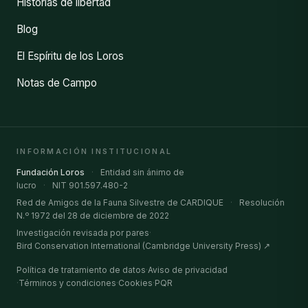
Historias de libertad
Blog
El Espíritu de los Loros
Notas de Campo
INFORMACIÓN INSTITUCIONAL
Fundación Loros
·
Entidad sin ánimo de
lucro
·
NIT 901.597.480-2
Red de Amigos de la Fauna Silvestre de CARDIQUE
·
Resolución
N.º 1972 del 28 de diciembre de 2022
Investigación revisada por pares
·
Bird Conservation International (Cambridge University Press) ↗
Política de tratamiento de datos
·
Aviso de privacidad
·
Términos y condiciones
·
Cookies
·
PQR