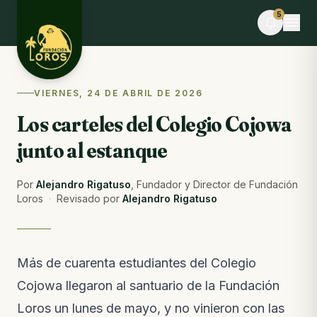
Skip to content
5
EN VIVO
VIERNES, 24 DE ABRIL DE 2026
Stephania F. hizo el voluntariado hoy
Los carteles del Colegio Cojowa
Tú también puedes ayudar · dona alimentos
junto al estanque
EVENTO
Desafío La Libertad × TEAMLEN
Faltan 10 días · Cupos limitados
Por
Alejandro Rigatuso
,
Fundador y Director de Fundación
Loros
·
Revisado por
Alejandro Rigatuso
BLOG
Comederos para fauna silvestre: puente hacia la
libertad o imán hacia el peligro
Del blog · hace 6 días
Más de cuarenta estudiantes del Colegio
Cojowa llegaron al santuario de la Fundación
NOTAS DE CAMPO
Lo que pasó esta semana en la reserva
Loros un lunes de mayo, y no vinieron con las