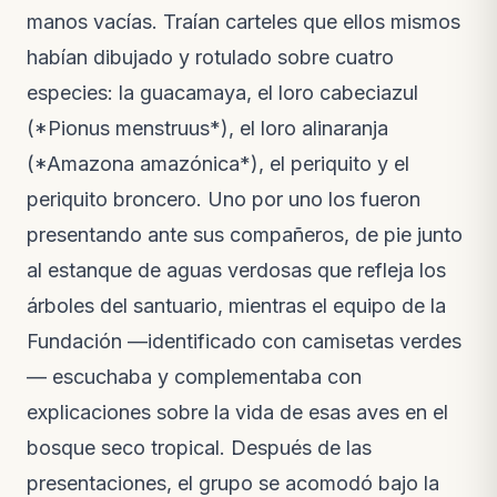
Notas de campo · hace 2 semanas
manos vacías. Traían carteles que ellos mismos
habían dibujado y rotulado sobre cuatro
VIDEO
El video de la liberación de las guacamayas
especies: la guacamaya, el loro cabeciazul
Nuevo video · hace 3 semanas
(*Pionus menstruus*), el loro alinaranja
(*Amazona amazónica*), el periquito y el
periquito broncero. Uno por uno los fueron
presentando ante sus compañeros, de pie junto
al estanque de aguas verdosas que refleja los
árboles del santuario, mientras el equipo de la
Fundación —identificado con camisetas verdes
— escuchaba y complementaba con
explicaciones sobre la vida de esas aves en el
bosque seco tropical. Después de las
presentaciones, el grupo se acomodó bajo la