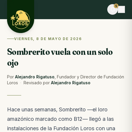
Skip to content
5
EN VIVO
VIERNES, 8 DE MAYO DE 2026
Stephania F. está realizando el voluntariado
Sombrerito vuela con un solo
ahora
Tú también puedes ayudar · dona alimentos
ojo
EVENTO
Desafío La Libertad × TEAMLEN
Por
Alejandro Rigatuso
,
Fundador y Director de Fundación
Faltan 10 días · Cupos limitados
Loros
·
Revisado por
Alejandro Rigatuso
BLOG
Comederos para fauna silvestre: puente hacia la
libertad o imán hacia el peligro
Hace unas semanas, Sombrerito —el loro
Del blog · hace 6 días
amazónico marcado como B12— llegó a las
NOTAS DE CAMPO
instalaciones de la Fundación Loros con una