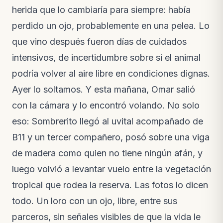
Lo que pasó esta semana en la reserva
herida que lo cambiaría para siempre: había
Notas de campo · hace 2 semanas
perdido un ojo, probablemente en una pelea. Lo
VIDEO
que vino después fueron días de cuidados
El video de la liberación de las guacamayas
Nuevo video · hace 3 semanas
intensivos, de incertidumbre sobre si el animal
podría volver al aire libre en condiciones dignas.
Ayer lo soltamos. Y esta mañana, Omar salió
con la cámara y lo encontró volando. No solo
eso: Sombrerito llegó al uvital acompañado de
B11 y un tercer compañero, posó sobre una viga
de madera como quien no tiene ningún afán, y
luego volvió a levantar vuelo entre la vegetación
tropical que rodea la reserva. Las fotos lo dicen
todo. Un loro con un ojo, libre, entre sus
parceros, sin señales visibles de que la vida le