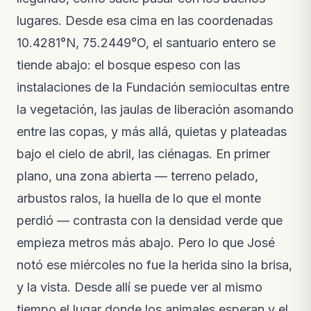
Notas de campo · hace 2 semanas
lugares. Desde esa cima en las coordenadas
VIDEO
10.4281°N, 75.2449°O, el santuario entero se
El video de la liberación de las guacamayas
tiende abajo: el bosque espeso con las
Nuevo video · hace 3 semanas
instalaciones de la Fundación semiocultas entre
la vegetación, las jaulas de liberación asomando
entre las copas, y más allá, quietas y plateadas
bajo el cielo de abril, las ciénagas. En primer
plano, una zona abierta — terreno pelado,
arbustos ralos, la huella de lo que el monte
perdió — contrasta con la densidad verde que
empieza metros más abajo. Pero lo que José
notó ese miércoles no fue la herida sino la brisa,
y la vista. Desde allí se puede ver al mismo
tiempo el lugar donde los animales esperan y el