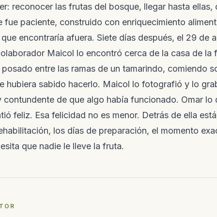
s,
Misión, principios y anti-principios que
r: reconocer las frutas del bosque, llegar hasta ellas,
Charlas, liberaciones y jornadas en la
aptadas en video por nuestras
n enfoque
guían las decisiones diarias.
reserva. Próximos eventos y memoria de
Cómo llegar
 fue paciente, construido con enriquecimiento alimenta
los que ya vivimos.
Ubicación, ruta y cómo coordinar la
Transparencia
 que encontraría afuera. Siete días después, el 29 de ab
ampo
la Reserva Los Loros.
Datos formales, documentos
APADRINA
ivo del territorio:
 colaborador Maicol lo encontró cerca de la casa de la 
descargables, permisos y reglas de no-
nes casi en tiempo real de
Apadrina una especie
lucro.
, campesinos, comunidad y
, posado entre las ramas de un tamarindo, comiendo so
Patrocina el proceso de rehabilitación y
e hubiera sabido hacerlo. Maicol lo fotografió y lo gr
liberación de una especie.
y contundente de que algo había funcionado. Omar lo 
ntió feliz. Esa felicidad no es menor. Detrás de ella está
 rehabilitación, los días de preparación, el momento exac
sita que nadie le lleve la fruta.
UTOR