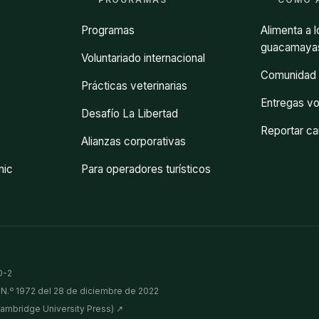
Programas
Alimenta a l
guacamayas
Voluntariado internacional
Comunidad 
Prácticas veterinarias
Entregas vo
Desafío La Libertad
Reportar cau
Alianzas corporativas
nic
Para operadores turísticos
0-2
 N.º 1972 del 28 de diciembre de 2022
(Cambridge University Press) ↗