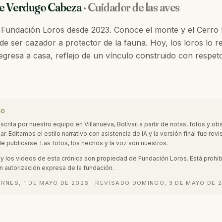
e Verdugo Cabeza
·
Cuidador de las aves
 Fundación Loros desde 2023. Conoce el monte y el Cerro E
de ser cazador a protector de la fauna. Hoy, los loros lo 
gresa a casa, reflejo de un vínculo construido con respet
PO
escrita por nuestro equipo en Villanueva, Bolívar, a partir de notas, fotos y o
r. Editamos el estilo narrativo con asistencia de IA y la versión final fue revi
e publicarse. Las fotos, los hechos y la voz son nuestros.
os y los videos de esta crónica son propiedad de Fundación Loros. Está prohi
n autorización expresa de la fundación.
ERNES, 1 DE MAYO DE 2026
·
REVISADO
DOMINGO, 3 DE MAYO DE 