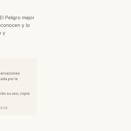
l Peligro mejor
reconocen y lo
o y
bservaciones
sada por la
bido su uso, copia
2026