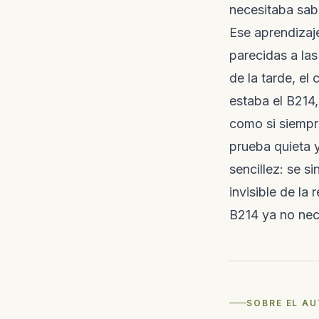
Cómo rehabilitamos: protocolo
necesitaba sabe
silvestre c
experimentos y resultados, co
cámaras.
científico y claro.
Ese aprendizaje
parecidas a las
Notas de C
El registro v
de la tarde, el
observacio
cuidadores
estaba el B214
visitantes.
como si siempr
prueba quieta 
sencillez: se si
invisible de la
B214 ya no nece
SOBRE EL A