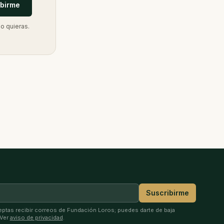
ibirme
o quieras.
Suscribirme
ceptas recibir correos de Fundación Loros; puedes darte de baja
 Ver
aviso de privacidad
.