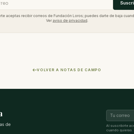
Suscr
birte aceptas recibir correos de Fundación Loros; puedes darte de baja cuand
Ver
aviso de privacidad
.
VOLVER A NOTAS DE CAMPO
a
ias de
Al suscribirte a
cuando quieras.