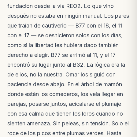
Lo que pasó esta semana en la reserva
fundación desde la vía REO2. Lo que vino
Notas de campo · hace 2 semanas
después no estaba en ningún manual. Los pares
VIDEO
que traían de cautiverio — B77 con el 18, el 11
El video de la liberación de las guacamayas
Nuevo video · hace 3 semanas
con el 17 — se deshicieron solos con los días,
como si la libertad les hubiera dado también
derecho a elegir. B77 se arrimó al 11, y el 17
encontró su lugar junto al B32. La lógica era la
de ellos, no la nuestra. Omar los siguió con
paciencia desde abajo. En el árbol de mamón
donde están los comederos, los veía llegar en
parejas, posarse juntos, acicalarse el plumaje
con esa calma que tienen los loros cuando no
sienten amenaza. Sin peleas, sin tensión. Solo el
roce de los picos entre plumas verdes. Hasta