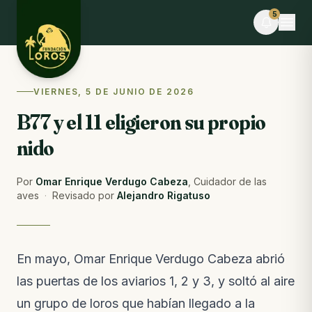
Skip to content
5
EN VIVO
VIERNES, 5 DE JUNIO DE 2026
Stephania F. está realizando el voluntariado
B77 y el 11 eligieron su propio
ahora
Tú también puedes ayudar · dona alimentos
nido
EVENTO
Desafío La Libertad × TEAMLEN
Por
Omar Enrique Verdugo Cabeza
,
Cuidador de las
Faltan 10 días · Cupos limitados
aves
·
Revisado por
Alejandro Rigatuso
BLOG
Comederos para fauna silvestre: puente hacia la
libertad o imán hacia el peligro
En mayo, Omar Enrique Verdugo Cabeza abrió
Del blog · hace 6 días
las puertas de los aviarios 1, 2 y 3, y soltó al aire
NOTAS DE CAMPO
un grupo de loros que habían llegado a la