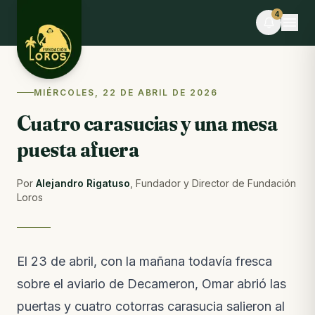
Skip to content
4
EVENTO
MIÉRCOLES, 22 DE ABRIL DE 2026
Desafío La Libertad × TEAMLEN
Cuatro carasucias y una mesa
Faltan 7 días · Cupos limitados
puesta afuera
BLOG
Comederos para fauna silvestre: puente hacia la
libertad o imán hacia el peligro
Por
Alejandro Rigatuso
,
Fundador y Director de Fundación
Del blog · la semana pasada
Loros
NOTAS DE CAMPO
Lo que pasó esta semana en la reserva
Notas de campo · hace 3 semanas
El 23 de abril, con la mañana todavía fresca
sobre el aviario de Decameron, Omar abrió las
VIDEO
El video de la liberación de las guacamayas
puertas y cuatro cotorras carasucia salieron al