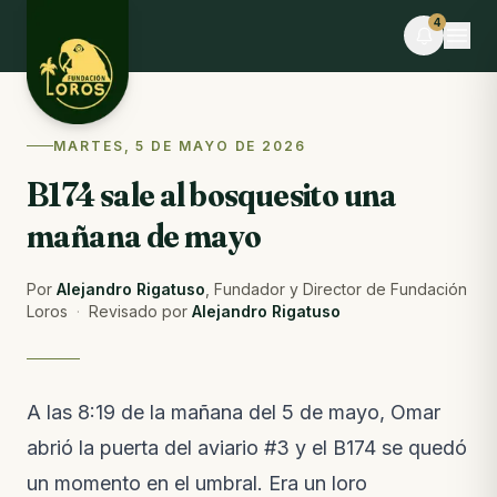
Skip to content
4
EVENTO
MARTES, 5 DE MAYO DE 2026
Desafío La Libertad × TEAMLEN
B174 sale al bosquesito una
Faltan 7 días · Cupos limitados
mañana de mayo
BLOG
Comederos para fauna silvestre: puente hacia la
libertad o imán hacia el peligro
Por
Alejandro Rigatuso
,
Fundador y Director de Fundación
Del blog · la semana pasada
Loros
·
Revisado por
Alejandro Rigatuso
NOTAS DE CAMPO
Lo que pasó esta semana en la reserva
Notas de campo · hace 3 semanas
A las 8:19 de la mañana del 5 de mayo, Omar
abrió la puerta del aviario #3 y el B174 se quedó
VIDEO
El video de la liberación de las guacamayas
un momento en el umbral. Era un loro