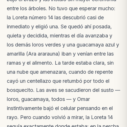
Lo que pasó esta semana en la reserva
Notas de campo · hace 2 semanas
entre los árboles. No tuvo que esperar mucho:
la Loreta número 14 las descubrió casi de
VIDEO
El video de la liberación de las guacamayas
inmediato y eligió una. Se quedó ahí posada,
Nuevo video · hace 3 semanas
quieta y decidida, mientras el día avanzaba y
los demás loros verdes y una guacamaya azul y
amarilla (Ara ararauna) iban y venían entre las
ramas y el alimento. La tarde estaba clara, sin
una nube que amenazara, cuando de repente
cayó un centellazo que retumbó por todo el
bosquecito. Las aves se sacudieron del susto —
loros, guacamaya, todos — y Omar
instintivamente bajó el celular pensando en el
rayo. Pero cuando volvió a mirar, la Loreta 14
seguía exactamente donde estaba: en la percha