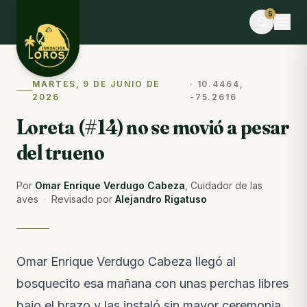
Skip to content
5
MARTES, 9 DE JUNIO DE
·
10.4464,
EN VIVO
2026
-75.2616
Hillary C. y 15 personas más están realizando el
voluntariado ahora
Loreta (#14) no se movió a pesar
Tú también puedes ayudar · dona alimentos
del trueno
EVENTO
Desafío La Libertad × TEAMLEN
Por
Omar Enrique Verdugo Cabeza
,
Cuidador de las
Faltan 9 días · Cupos limitados
aves
·
Revisado por
Alejandro Rigatuso
BLOG
Comederos para fauna silvestre: puente hacia la
libertad o imán hacia el peligro
Omar Enrique Verdugo Cabeza llegó al
Del blog · hace 7 días
bosquecito esa mañana con unas perchas libres
NOTAS DE CAMPO
bajo el brazo y las instaló sin mayor ceremonia