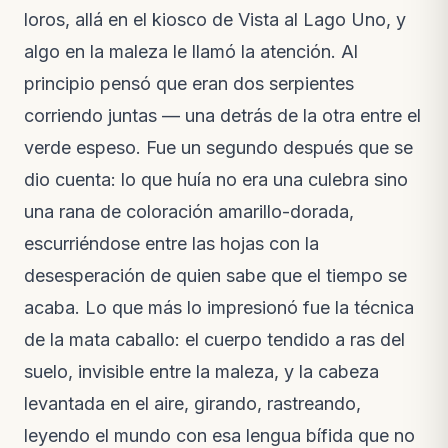
Lo que pasó esta semana en la reserva
loros, allá en el kiosco de Vista al Lago Uno, y
Notas de campo · hace 2 semanas
algo en la maleza le llamó la atención. Al
VIDEO
principio pensó que eran dos serpientes
El video de la liberación de las guacamayas
Nuevo video · hace 3 semanas
corriendo juntas — una detrás de la otra entre el
verde espeso. Fue un segundo después que se
dio cuenta: lo que huía no era una culebra sino
una rana de coloración amarillo-dorada,
escurriéndose entre las hojas con la
desesperación de quien sabe que el tiempo se
acaba. Lo que más lo impresionó fue la técnica
de la mata caballo: el cuerpo tendido a ras del
suelo, invisible entre la maleza, y la cabeza
levantada en el aire, girando, rastreando,
leyendo el mundo con esa lengua bífida que no