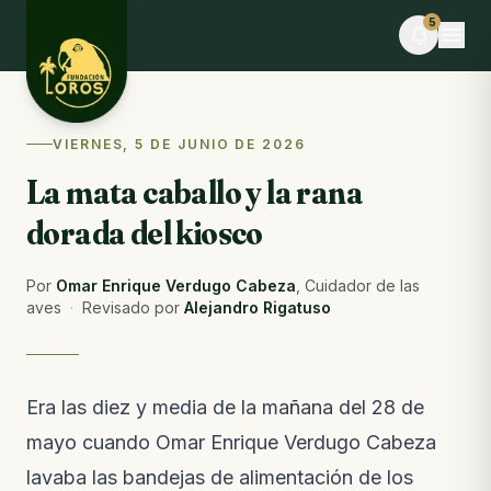
Skip to content
5
EN VIVO
VIERNES, 5 DE JUNIO DE 2026
Claudia V. y 9 personas más hicieron el
La mata caballo y la rana
voluntariado hoy
Tú también puedes ayudar · dona alimentos
dorada del kiosco
EVENTO
Desafío La Libertad × TEAMLEN
Por
Omar Enrique Verdugo Cabeza
,
Cuidador de las
Faltan 8 días · Cupos limitados
aves
·
Revisado por
Alejandro Rigatuso
BLOG
Comederos para fauna silvestre: puente hacia la
libertad o imán hacia el peligro
Era las diez y media de la mañana del 28 de
Del blog · la semana pasada
mayo cuando Omar Enrique Verdugo Cabeza
NOTAS DE CAMPO
lavaba las bandejas de alimentación de los