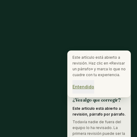
Este artículo está abierto a
revisión. Haz clic en «Revisar
un párrafo» y marca lo que no
cuadre con tu experiencia.
Entendido
REVISIÓN ABIERTA
¿Ves algo que corregir?
Este artículo está abierto a
revisión, párrafo por párrafo.
Todavía nadie de fuera del
equipo lo ha revisado. La
primera revisión puede ser la