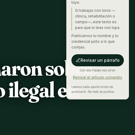
tuya.
Si trabajas con loros —
clínica, rehabilitación o
campo—, este texto es
para que lo leas con lupa.
Publicamos tu nombre y tu
credencial junto a lo que
corrijas.
ñaron sobre
Revisar un párrafo
Con dos frases nos sirve.
Revisar el artículo completo
 ilegal en
Leemos cada aporte antes de
publicarlo. No todo se publica.